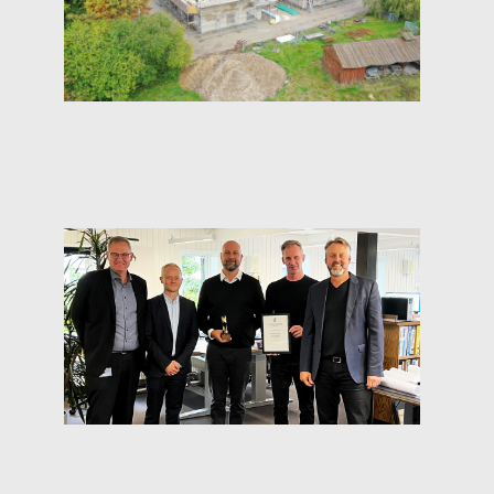
Læs mere
Krogh Madsen Arkitekter vinder
succes virksomhed 2022
Læs mere