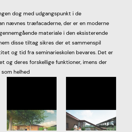
ningen dog med udgangspunkt i de
kan nævnes træfacad­erne, der er en moderne
et gennemgående materiale i den eksisterende
nem disse tiltag sikres der et sammen­spil
itet og tid fra seminarieskolen bevares. Det er
iet og deres forskellige funktioner, imens der
t som helhed