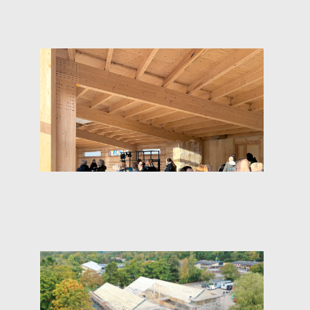
Rejsegilde på Naturrum
Cimbrerhøjen i Aars
Læs mere
Fremskridt på Nørager
daginstitution