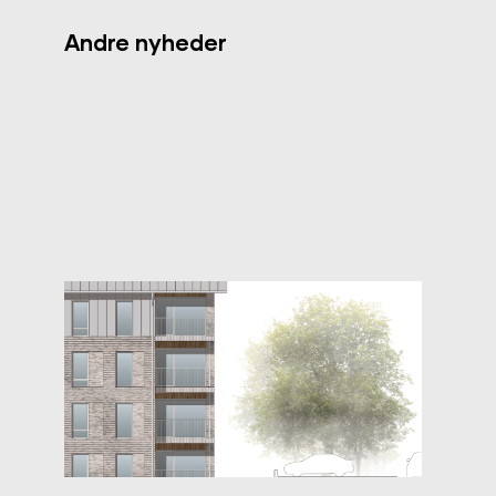
Andre nyheder
Nyt boligprojekt i Aars midtby
Læs mere